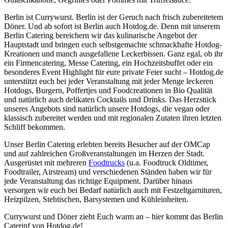
Berlin ist Currywurst. Berlin ist der Geruch nach frisch zubereitetem
Döner. Und ab sofort ist Berlin auch Hotdog.de. Denn mit unserem
Berlin Catering bereichern wir das kulinarische Angebot der
Hauptstadt und bringen euch selbstgemachte schmackhafte Hotdog-
Kreationen und manch ausgefallene Leckerbissen. Ganz egal, ob ihr
ein Firmencatering, Messe Catering, ein Hochzeitsbuffet oder ein
besonderes Event Highlight für eure private Feier sucht – Hotdog.de
unterstützt euch bei jeder Veranstaltung mit jeder Menge leckeren
Hotdogs, Burgern, Poffertjes und Foodcreationen in Bio Qualität
und natürlich auch delikaten Cocktails und Drinks. Das Herzstück
unseres Angebots sind natürlich unsere Hotdogs, die vegan oder
klassisch zubereitet werden und mit regionalen Zutaten ihren letzten
Schliff bekommen.
Unser Berlin Catering erlebten bereits Besucher auf der OMCap
und auf zahlreichen Großveranstaltungen im Herzen der Stadt.
Ausgerüstet mit mehreren
Foodtrucks
(u.a. Foodtruck Oldtimer,
Foodtrailer, Airstream) und verschiedenen Ständen haben wir für
jede Veranstaltung das richtige Equipment. Darüber hinaus
versorgen wir euch bei Bedarf natürlich auch mit Festzeltgarnituren,
Heizpilzen, Stehtischen, Barsystemen und Kühleinheiten.
Currywurst und Döner zieht Euch warm an – hier kommt das Berlin
Caterinf von Hotdog.de!